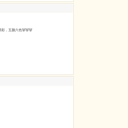
，五颜六色👿👿👿