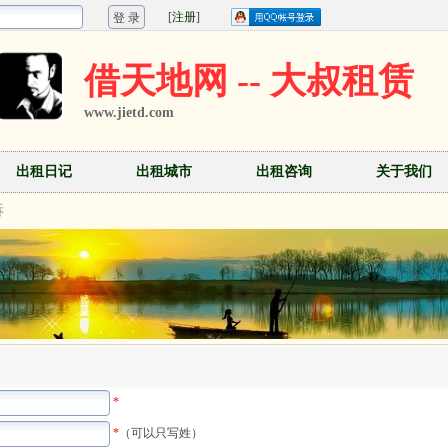
[
注册
]
借天地网 -- 大叔租赁
www.jietd.com
出租日记
出租城市
出租咨询
关于我们
诉
*
*
（可以只写姓）